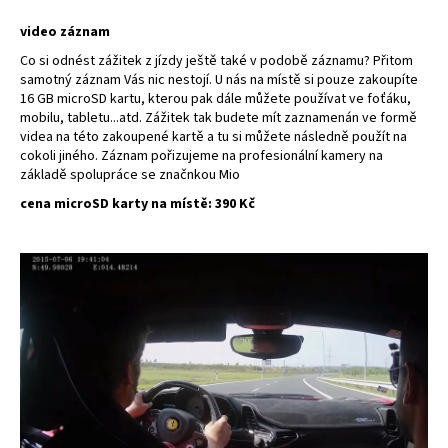
a
video záznam
j
Co si odnést zážitek z jízdy ještě také v podobě záznamu? Přitom
í
samotný záznam Vás nic nestojí. U nás na místě si pouze zakoupíte
16 GB microSD kartu, kterou pak dále můžete používat ve foťáku,
t
mobilu, tabletu...atd. Zážitek tak budete mít zaznamenán ve formě
?
videa na této zakoupené kartě a tu si můžete následně použít na
cokoli jiného. Záznam pořizujeme na profesionální kamery na
základě spolupráce se značnkou Mio
cena microSD karty na místě: 390 Kč
HLEDAT
D
o
p
o
r
u