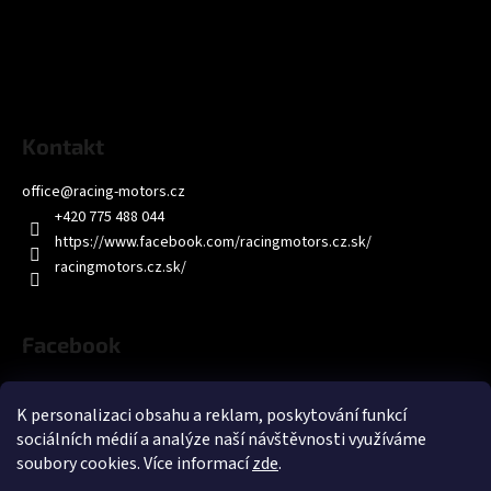
Kontakt
office
@
racing-motors.cz
+420 775 488 044
https://www.facebook.com/racingmotors.cz.sk/
racingmotors.cz.sk/
Facebook
K personalizaci obsahu a reklam, poskytování funkcí
sociálních médií a analýze naší návštěvnosti využíváme
soubory cookies. Více informací
zde
.