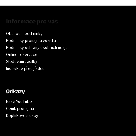
Z
á
Informace pro vás
p
a
Obchodní podmínky
t
Podmínky pronájmu vozidla
í
Podmínky ochrany osobních údajů
Online rezervace
Sledování zásilky
Instrukce před jízdou
Odkazy
Naše YouTube
Ceník pronájmu
Doplňkové služby