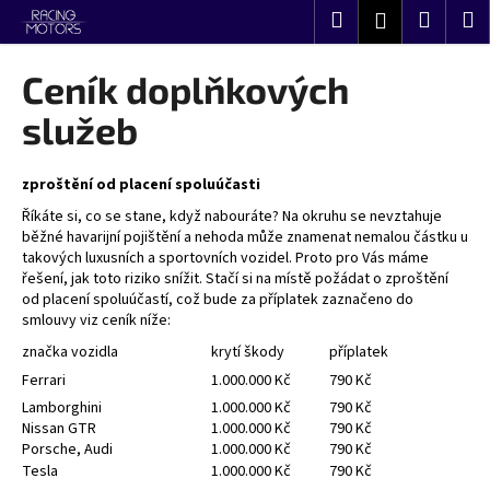
K
Přejít
Hledat
Nákup
M
Přihlášení
na
o
obsah
Zpět
Zpět
košík
š
Ceník doplňkových
í
C
služeb
k
o
p
zproštění od placení spoluúčasti
o
Říkáte si, co se stane, když nabouráte? Na okruhu se nevztahuje
t
běžné havarijní pojištění a nehoda může znamenat nemalou částku u
ř
takových luxusních a sportovních vozidel. Proto pro Vás máme
řešení, jak toto riziko snížit. Stačí si na místě požádat o zproštění
e
od placení spoluúčastí, což bude za příplatek zaznačeno do
b
smlouvy viz ceník níže:
u
značka vozidla
krytí škody
příplatek
j
Ferrari
1.000.000 Kč
790 Kč
e
Lamborghini
1.000.000 Kč
790 Kč
t
Nissan GTR
1.000.000 Kč
790 Kč
Porsche, Audi
1.000.000 Kč
790 Kč
e
Tesla
1.000.000 Kč
790 Kč
n