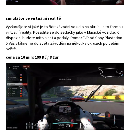
č
u
j
simulátor ve virtuální realitě
e
m
Vyzkoušjete si jaké je to řídit závodní vozidlo na okruhu a to formou
e
virtuální reality. Posadíte se do sedačky jako v klasické vozidle. K
dispozici budete mít volant a pedály. Pomocí VR od Sony Plastation
5 Vás vtáhneme do světa závodění na několika okruzích po celém
světě.
cena za 10 min: 199 Kč / 8 Eur